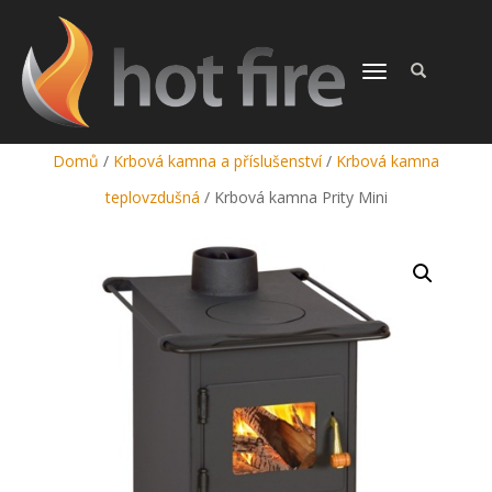
PŘEPNOUT
NAVIGACI
Domů
/
Krbová kamna a příslušenství
/
Krbová kamna
teplovzdušná
/ Krbová kamna Prity Mini